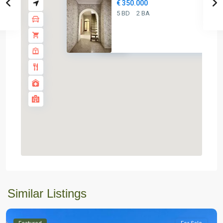
€ 350.000
5 BD
2 BA
€ 350K
Similar Listings