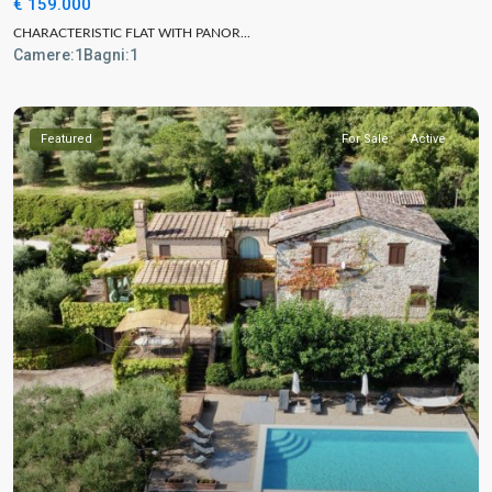
€ 159.000
CHARACTERISTIC FLAT WITH PANOR...
Camere:
1
Bagni:
1
Featured
For Sale
Active