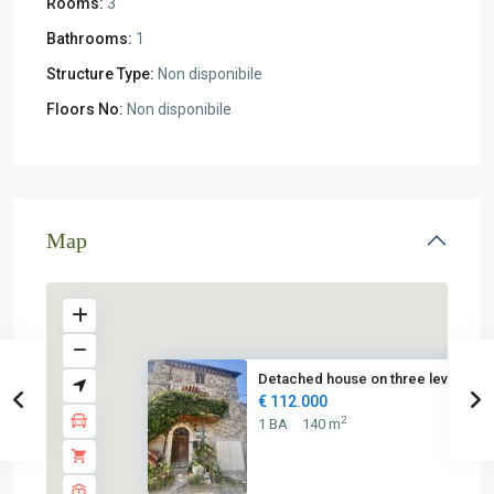
Rooms:
3
Bathrooms:
1
Structure Type:
Non disponibile
Floors No:
Non disponibile
Map
Detached house on three levels...
€ 112.000
2
1 BA
140 m
€ 112K