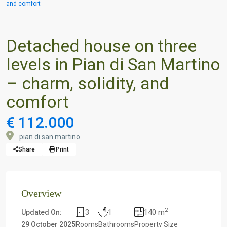
and comfort
Detached house on three
levels in Pian di San Martino
– charm, solidity, and
comfort
€ 112.000
pian di san martino
Share
Print
Overview
2
3
1
140 m
Updated On:
29 October 2025
Rooms
Bathrooms
Property Size