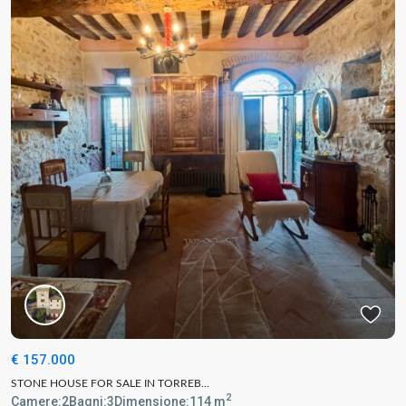
€ 157.000
STONE HOUSE FOR SALE IN TORREB...
2
Camere:
2
Bagni:
3
Dimensione:
114 m