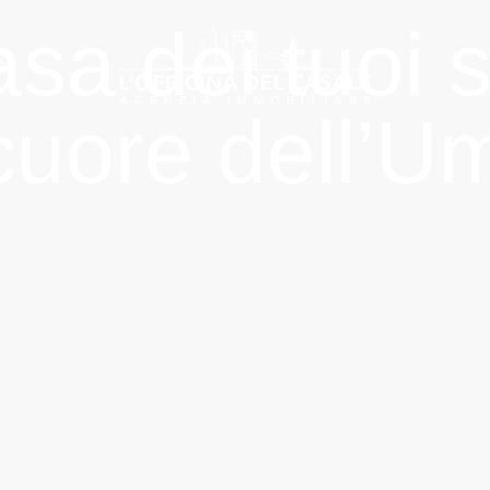
sa dei tuoi 
OG
cuore dell’U