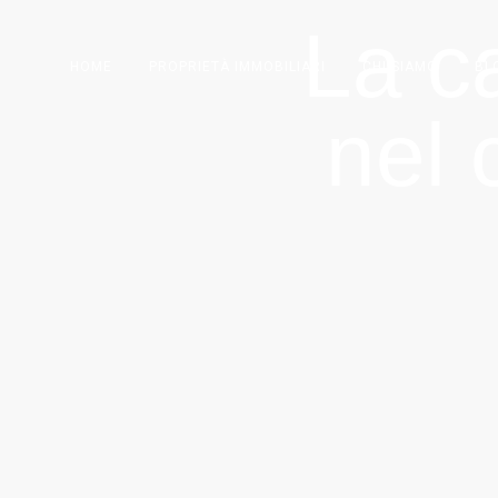
La ca
HOME
PROPRIETÀ IMMOBILIARI
CHI SIAMO
BL
nel 