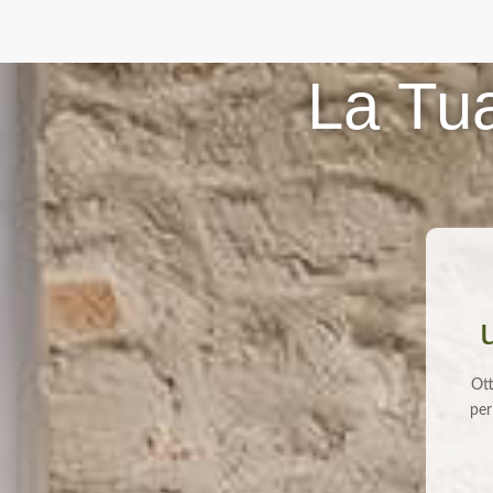
La Tua
Ott
per