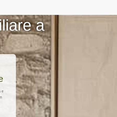
liare a
e
a e
in