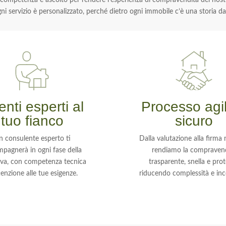
 competenza e ascolto per rendere l’esperienza di compravendita dei nostri
ni servizio è personalizzato, perché dietro ogni immobile c’è una storia da
nti esperti al
Processo agi
tuo fianco
sicuro
n consulente esperto ti
Dalla valutazione alla firma n
pagnerà in ogni fase della
rendiamo la compraven
tiva, con competenza tecnica
trasparente, snella e prot
tenzione alle tue esigenze.
riducendo complessità e inc