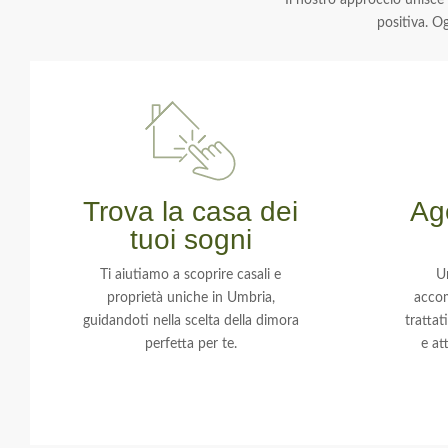
Il nostro approccio unisce
positiva. Og
Trova la casa dei
Age
tuoi sogni
Ti aiutiamo a scoprire casali e
U
proprietà uniche in Umbria,
accom
guidandoti nella scelta della dimora
tratta
perfetta per te.
e at