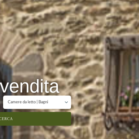
 vendita
Camere da letto | Bagni
CERCA