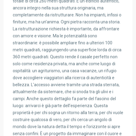
totale di circa 260 metri quadrati. È un edificio autentico,
ancora integro nella sua struttura originaria, ma
completamente da ristrutturare. Non ha impianti, infissi o
finiture, ma ha un’anima. Ogni pietra racconta una storia.
La ristrutturazione richiesta è importante, da affrontare
con amore e visione. Ma le potenzialità sono
straordinarie: è possibile ampliare fino a ulteriori 100
metri quadrati, raggiungendo una superficie lorda di circa
360 metri quadrati. Questo rende il casale perfetto non
solo come residenza privata, ma anche come luogo di
ospitalità: un agriturismo, una casa vacanze, un rifugio
dove accogliere viaggiatori alla ricerca di autenticità e
bellezza. L’accesso avviene tramite una strada sterrata,
attualmente da sistemare, che si snoda tra gli ulivi e i
campi. Anche questo dettaglio fa parte del fascino del
luogo: arrivarci è già parte dell’esperienza. Questa
proprietà è per chi sogna un ritorno alla terra, per chi vuole
costruire qualcosa di vero, per chi cerca un angolo di
mondo dove la natura detta il tempo e l’orizzonte si apre
senza confini. È un progetto da immaginare con il cuore e