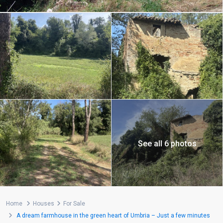
See all 6 photos
Home
Houses
For Sale
A dream farmhouse in the green heart of Umbria – Just a few minutes