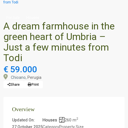
from Todi
For Sale
Houses
A dream farmhouse in the
green heart of Umbria –
Just a few minutes from
Todi
€ 59.000
Chioano,
Perugia
Share
Print
Overview
2
Houses
260 m
Updated On:
27 October 2025
Category
Property Size