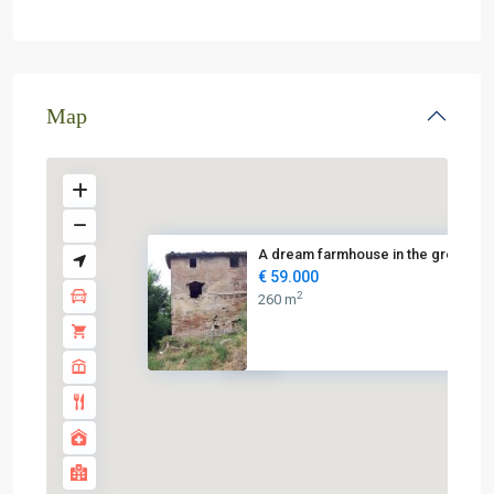
Map
A dream farmhouse in the green...
€ 59.000
2
260 m
€ 59K