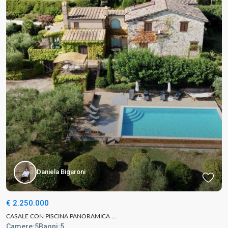
Daniela Bigaroni
€ 2.250.000
CASALE CON PISCINA PANORAMICA ...
Camere:
5
Bagni:
5