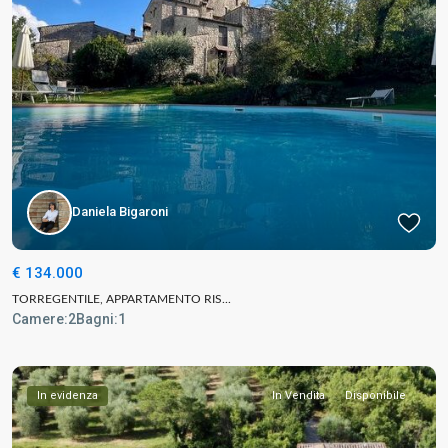
Daniela Bigaroni
€ 134.000
TORREGENTILE, APPARTAMENTO RIS...
Camere:
2
Bagni:
1
In evidenza
In Vendita
Disponibile