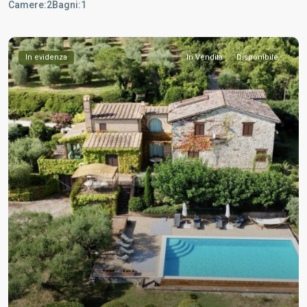
Camere:
2
Bagni:
1
In evidenza
In Vendita
Disponibile