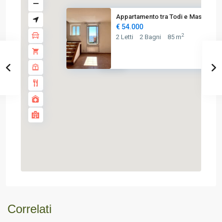
Appartamento tra Todi e Massa ...
€ 54.000
2
2 Letti
2 Bagni
85 m
€ 54K
Correlati