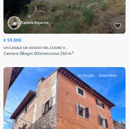
Daniela Bigaroni
€ 59.000
UN CASALE DA SOGNO NEL CUORE V...
2
Camere:
0
Bagni:
0
Dimensione:
260 m
In Vendita
Disponibile