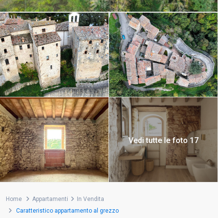
Vedi tutte le foto 17
Home
Appartamenti
In Vendita
Caratteristico appartamento al grezzo