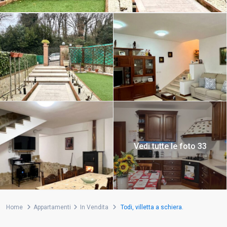
Vedi tutte le foto 33
Home
Appartamenti
In Vendita
Todi, villetta a schiera.