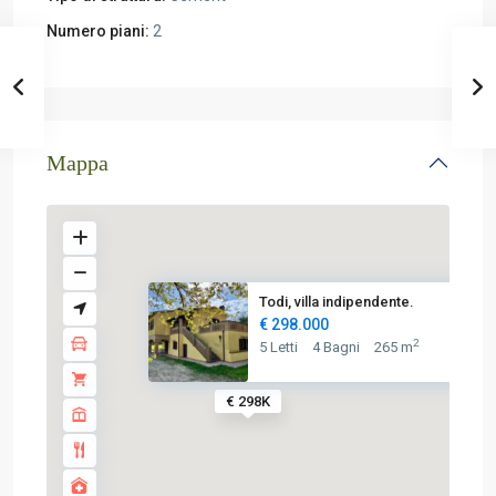
Numero piani:
2
Mappa
Todi, villa indipendente.
€ 298.000
2
5 Letti
4 Bagni
265 m
€ 298K