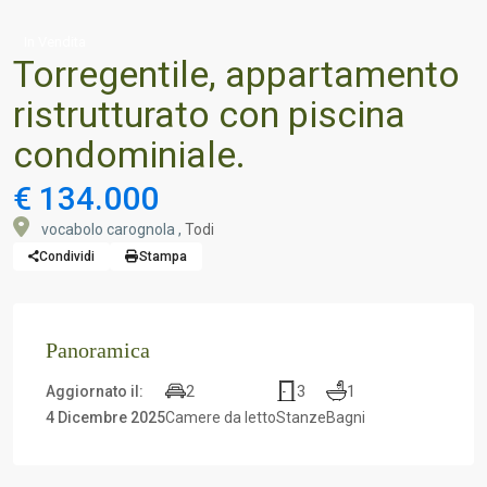
In Vendita
Torregentile, appartamento
ristrutturato con piscina
condominiale.
€ 134.000
vocabolo carognola ,
Todi
Condividi
Stampa
Panoramica
2
3
1
Aggiornato il:
4 Dicembre 2025
Camere da letto
Stanze
Bagni