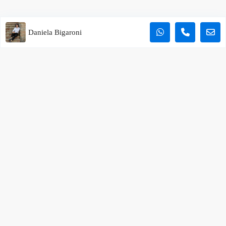
Daniela Bigaroni
Vieni a trovarci
L’Officina del Casale
Corso Camillo Benso Conte di Cavour, 57 – 06059 Todi
+39 075 94 76 012
info@lofficinadelcasale.com
Orari di lavoro
Lunedì – Venerdì
09:00 – 13:00 e 15:30 – 19:30