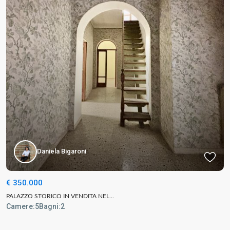
Daniela Bigaroni
€ 350.000
PALAZZO STORICO IN VENDITA NEL...
Camere:
5
Bagni:
2