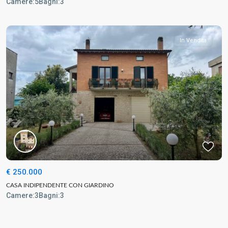
Camere:
5
Bagni:
3
In Vendita
€ 250.000
CASA INDIPENDENTE CON GIARDINO
Camere:
3
Bagni:
3