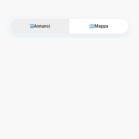
Annunci
Mappa
Vieni a trovarci
L’Officina del Casale
Corso Camillo Benso Conte di Cavour, 57 – 06059 Todi
+39 075 94 76 012
info@lofficinadelcasale.com
Orari di lavoro
Lunedì – Venerdì