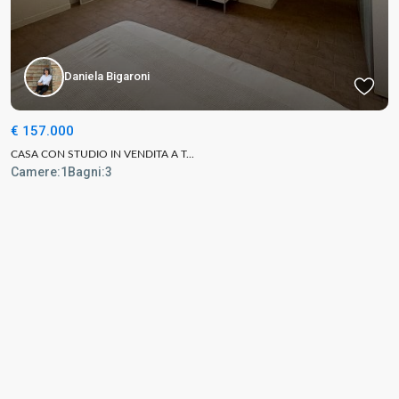
Daniela Bigaroni
€ 157.000
CASA CON STUDIO IN VENDITA A T...
Camere:
1
Bagni:
3