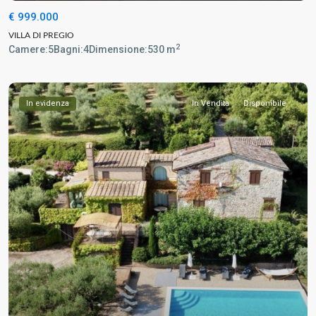
€ 999.000
VILLA DI PREGIO
2
Camere:
5
Bagni:
4
Dimensione:
530 m
In evidenza
In Vendita
Disponibile