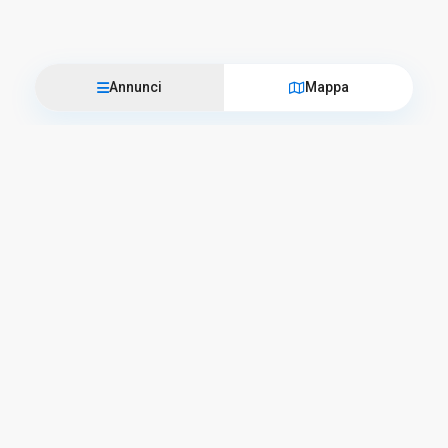
Annunci
Mappa
Vieni a trovarci
L’Officina del Casale
Corso Camillo Benso Conte di Cavour, 57 – 06059 Todi
+39 075 94 76 012
info@lofficinadelcasale.com
Orari di lavoro
Lunedì – Venerdì