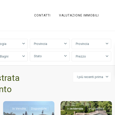
CONTATTI
VALUTAZIONE IMMOBILI
logia
Provincia
Provincia
Stato
/Bagni
Prezzo
trata
I più recenti prima
nto
In Vendita
Disponibile
In evidenza
In Vendita
Disponibile