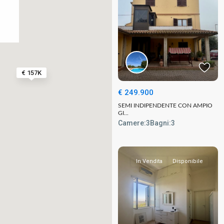
€ 157K
€ 249.900
SEMI INDIPENDENTE CON AMPIO
GI...
Camere:
3
Bagni:
3
In Vendita
Disponibile