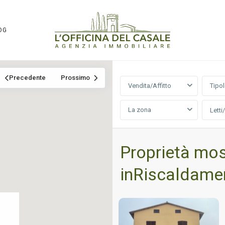
OG
Precedente
Prossimo
Vendita/Affitto
Tipo
La zona
Letti
Proprietà mos
inRiscaldame