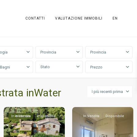
CONTATTI
VALUTAZIONE IMMOBILI
EN
logia
Provincia
Provincia
Stato
/Bagni
Prezzo
trata inWater
I più recenti prima
In evidenza
In Vendita
Disponibile
In Vendita
Disponibile