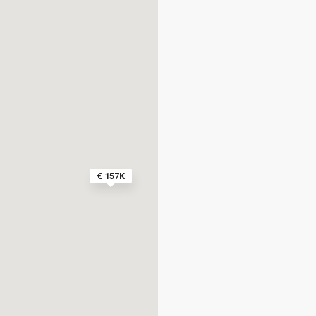
€ 157K