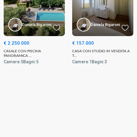
Daniela Bigaroni
Daniela Bigaroni
€ 2.250.000
€ 157.000
CASALE CON PISCINA
CASA CON STUDIO IN VENDITA A
PANORAMICA ...
T...
Camere:
5
Bagni:
5
Camere:
1
Bagni:
3