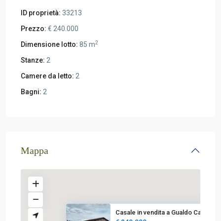
ID proprietà:
33213
Prezzo:
€ 240.000
2
Dimensione lotto:
85 m
Stanze:
2
Camere da letto:
2
Bagni:
2
Mappa
Casale in vendita a Gualdo Cat...