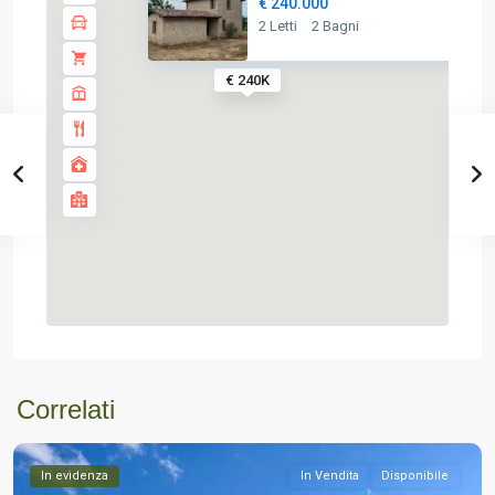
€ 240.000
2 Letti
2 Bagni
€ 240K
Correlati
In evidenza
In Vendita
Disponibile