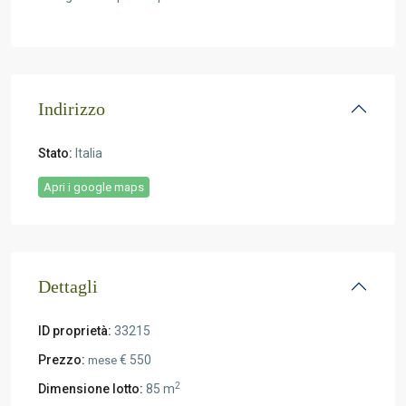
Indirizzo
Stato:
Italia
Apri i google maps
Dettagli
ID proprietà:
33215
Prezzo:
€ 550
mese
2
Dimensione lotto:
85 m