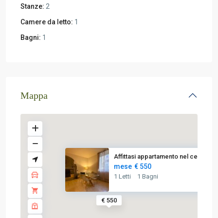
Stanze:
2
Camere da letto:
1
Bagni:
1
Mappa
Affittasi appartamento nel cen...
mese
€ 550
1 Letti
1 Bagni
€ 550