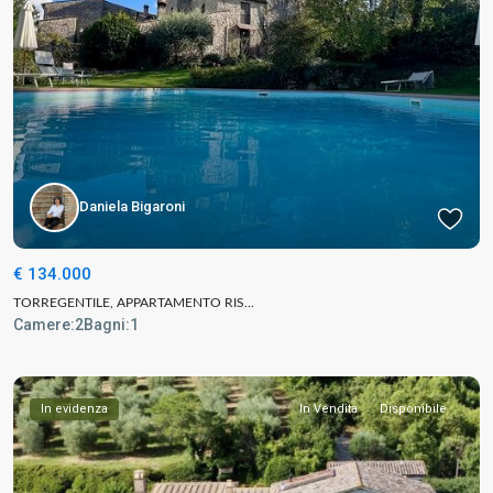
Daniela Bigaroni
€ 134.000
TORREGENTILE, APPARTAMENTO RIS...
Camere:
2
Bagni:
1
In evidenza
In Vendita
Disponibile