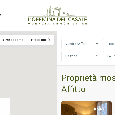
OG
Precedente
Prossimo
Vendita/Affitto
Tipo
La zona
Letti
Proprietà mos
Affitto
In Affitto