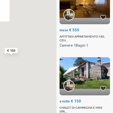
€ 550
mese
AFFITTASI APPARTAMENTO NEL
CEN...
Camere:
1
Bagni:
1
€ 150
In Affitto
€ 150
a notte
CHALET DI CAMPAGNA E MINI
SPA...