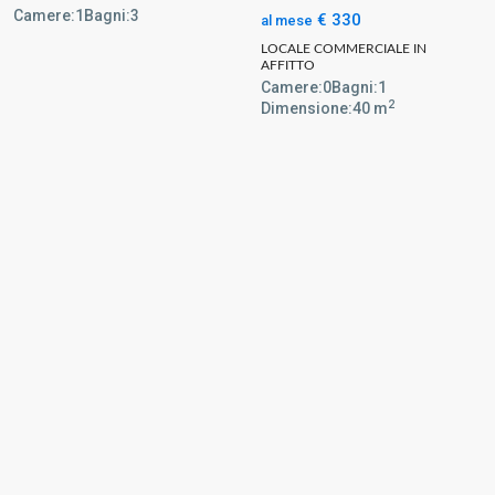
Camere:
1
Bagni:
3
€ 330
al mese
LOCALE COMMERCIALE IN
AFFITTO
Camere:
0
Bagni:
1
2
Dimensione:
40 m