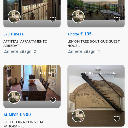
€ 135
570 al mese
a notte
AFFITTASI APPARTAMENTO
LEMON TREE BOUTIQUE GUEST
ARREDAT...
HOUS...
Camere:
2
Bagni:
2
Camere:
2
Bagni:
1
In Affitto
In Affitto
Disponibile
€ 900
AL MESE
CIELO-TERRA CON VISTA
PANORAMI...