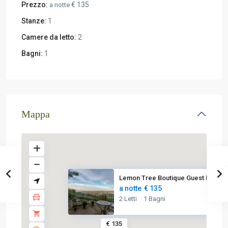
Prezzo:
€ 135
a notte
Stanze:
1
Camere da letto:
2
Bagni:
1
Mappa
Lemon Tree Boutique Guest Hous...
a notte
€ 135
2 Letti
1 Bagni
€ 135