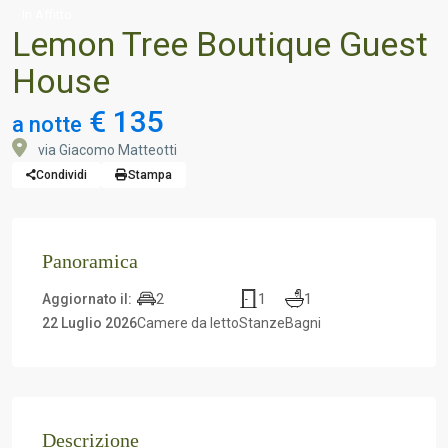
In Affitto
Lemon Tree Boutique Guest
House
€ 135
a notte
via Giacomo Matteotti
Condividi
Stampa
Panoramica
2
1
1
Aggiornato il:
22 Luglio 2026
Camere da letto
Stanze
Bagni
Descrizione