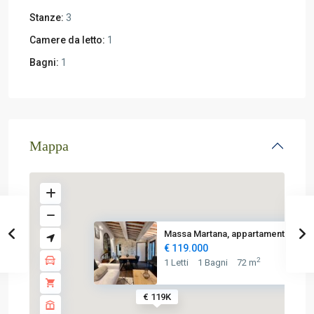
Stanze:
3
Camere da letto:
1
Bagni:
1
Mappa
Massa Martana, appartamento al...
€ 119.000
2
1 Letti
1 Bagni
72 m
€ 119K