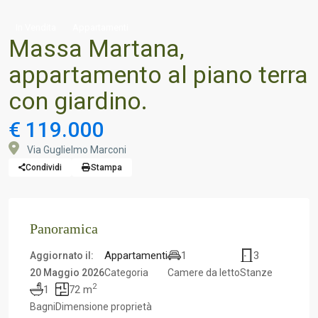
In Vendita
Appartamenti
Massa Martana,
appartamento al piano terra
con giardino.
€ 119.000
Via Guglielmo Marconi
Condividi
Stampa
Panoramica
Appartamenti
1
3
Aggiornato il:
20 Maggio 2026
Categoria
Camere da letto
Stanze
2
1
72 m
Bagni
Dimensione proprietà