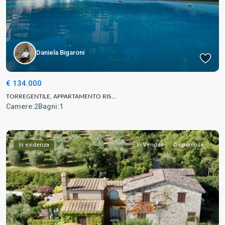
Daniela Bigaroni
€ 134.000
TORREGENTILE, APPARTAMENTO RIS...
Camere:
2
Bagni:
1
In evidenza
In Vendita
Disponibile