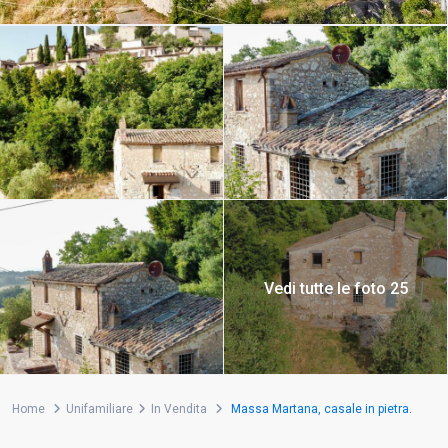
Vedi tutte le foto 25
Home
Unifamiliare
In Vendita
Massa Martana, casale in pietra.