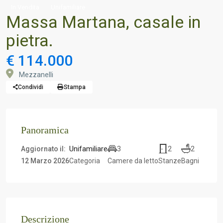
In Vendita
Unifamiliare
Massa Martana, casale in
pietra.
€ 114.000
Mezzanelli
Condividi
Stampa
Panoramica
Unifamiliare
3
2
2
Aggiornato il:
12 Marzo 2026
Categoria
Camere da letto
Stanze
Bagni
Descrizione