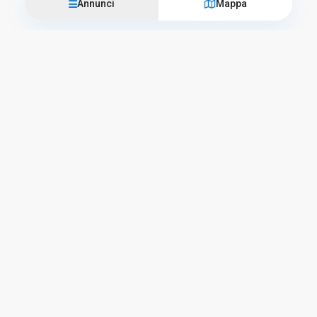
Annunci
Mappa
Vieni a trovarci
L’Officina del Casale
Corso Camillo Benso Conte di Cavour, 57 – 06059 Todi
+39 075 94 76 012
info@lofficinadelcasale.com
Orari di lavoro
Lunedì – Venerdì
09:00 – 13:00 e 15:30 – 19:30
Sabato
09:00 – 13:00