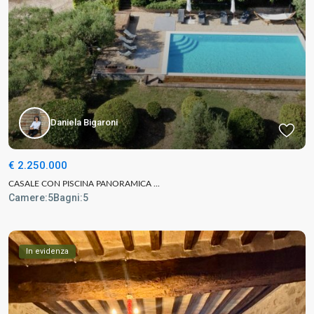
Daniela Bigaroni
€ 2.250.000
CASALE CON PISCINA PANORAMICA ...
Camere:
5
Bagni:
5
In evidenza