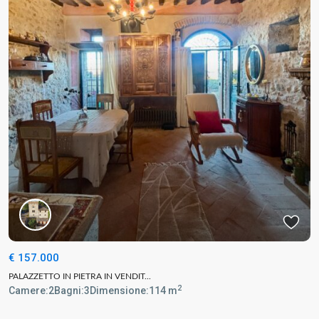
€ 157.000
PALAZZETTO IN PIETRA IN VENDIT...
2
Camere:
2
Bagni:
3
Dimensione:
114 m