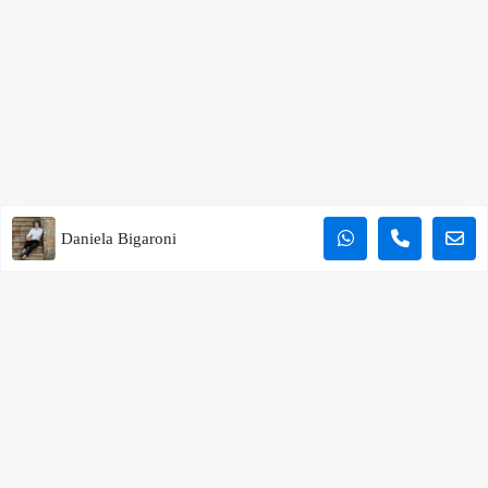
Daniela Bigaroni
Vieni a trovarci
L’Officina del Casale
Corso Camillo Benso Conte di Cavour, 57 – 06059 Todi