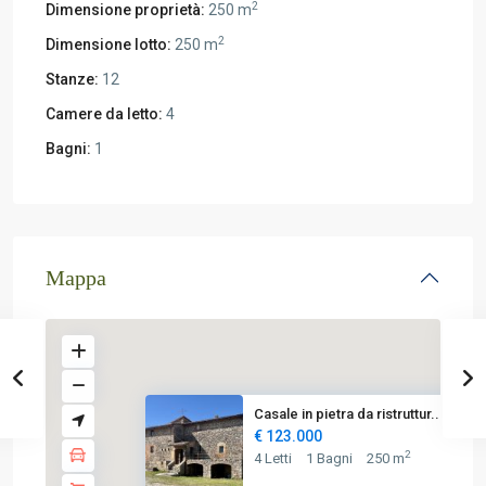
2
Dimensione proprietà:
250 m
2
Dimensione lotto:
250 m
Stanze:
12
Camere da letto:
4
Bagni:
1
Mappa
Casale in pietra da ristruttur...
€ 123.000
2
4 Letti
1 Bagni
250 m