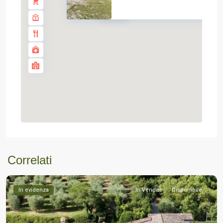
€ 123K
Correlati
In evidenza
In Vendita
Disponibile