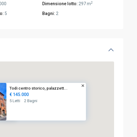
2
000
Dimensione lotto:
297 m
o:
5
Bagni:
2
Todi centro storico, palazzett...
€ 145.000
5 Letti
2 Bagni
€ 145K