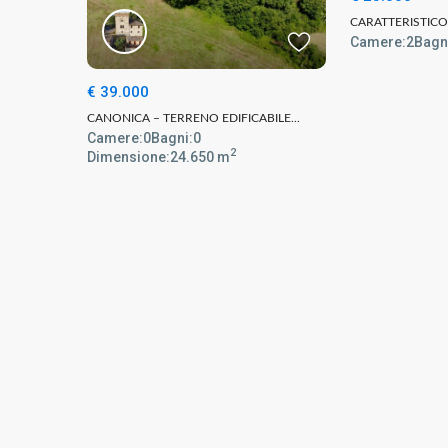
CARATTERISTICO
Camere:
2
Bagn
€ 39.000
CANONICA – TERRENO EDIFICABILE...
Camere:
0
Bagni:
0
2
Dimensione:
24.650 m